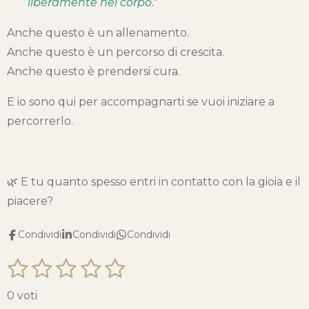
liberamente nel corpo."
Anche questo è un allenamento.
Anche questo è un percorso di crescita.
Anche questo è prendersi cura.
E io sono qui per accompagnarti se vuoi iniziare a
percorrerlo.
🌿 E tu quanto spesso entri in contatto con la gioia e il
piacere?
Condividi
Condividi
Condividi
1
2
3
4
5
I
V
n
s
s
s
s
s
a
v
0 voti
i
l