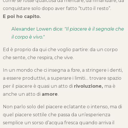
come se fosse qualcosa da meritare, da rimandare, da
conquistare solo dopo aver fatto “tutto il resto”.
E poi ho capito.
Alexander Lowen dice:
"Il piacere è il segnale che
il corpo è vivo."
Ed è proprio da qui che voglio partire: da un corpo
che sente, che respira, che vive.
In un mondo che ci insegna a
fare
, a stringere i denti,
a essere produttivi, a superare i limiti… trovare spazio
per il piacere è quasi un atto di
rivoluzione,
ma è
anche un atto di
amore
.
Non parlo solo del piacere eclatante o intenso, ma di
quel piacere sottile che passa da un’esperienza
semplice un sorso d’acqua fresca quando arriva il