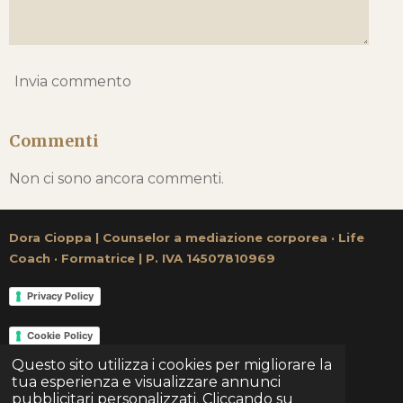
Invia commento
Commenti
Non ci sono ancora commenti.
Dora Cioppa | Counselor a mediazione corporea
·
Life
Coach
·
Formatrice | P. IVA 14507810969
Privacy Policy
Cookie Policy
© 2026 Dora Cioppa
Questo sito utilizza i cookies per migliorare la
tua esperienza e visualizzare annunci
Fornito da
Webador
pubblicitari personalizzati. Cliccando su