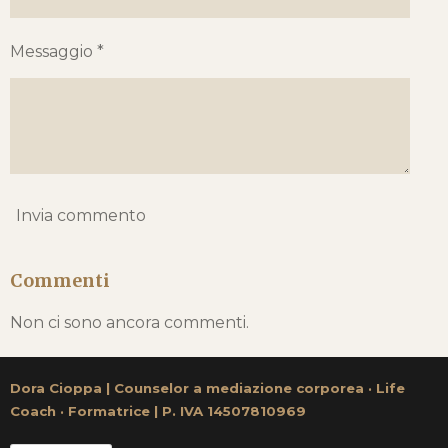
Messaggio *
Invia commento
Commenti
Non ci sono ancora commenti.
Dora Cioppa | Counselor a mediazione corporea
·
Life
Coach
·
Formatrice | P. IVA 14507810969