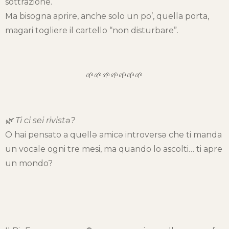
sottrazione.
Ma bisogna aprire, anche solo un po’, quella porta,
magari togliere il cartello “non disturbare”.
🌱🌱🌱🌱🌱🌱🌱
🌿 Ti ci sei rivistə?
O hai pensato a quellə amicə introversə che ti manda
un vocale ogni tre mesi, ma quando lo ascolti… ti apre
un mondo?