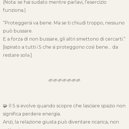
(Nota: se hai sudato mentre parlavi, l’esercizio
funziona.)
“Proteggersi va bene. Ma se ti chiudi troppo, nessuno
può bussare.
E a forza di non bussare, gli altri smettono di cercarti.”
[ispirato a tutti i 5 che si proteggono così bene… da
restare solə.]
🌱🌱🌱🌱🌱🌱🌱
🧩 Il 5 si evolve quando scopre che lasciare spazio non
significa perdere energia.
Anzi, la relazione giusta può diventare ricarica, non