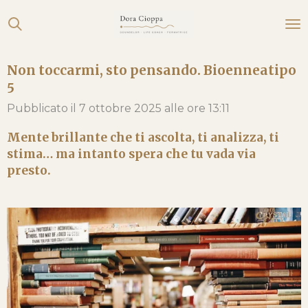
Vai
al
contenuto
Non toccarmi, sto pensando. Bioenneatipo
principale
5
Pubblicato il 7 ottobre 2025 alle ore 13:11
Mente brillante che ti ascolta, ti analizza, ti
stima… ma intanto spera che tu vada via
presto.