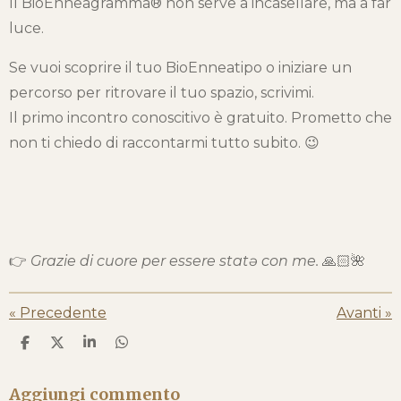
Il BioEnneagramma® non serve a incasellare, ma a far
luce.
Se vuoi scoprire il tuo BioEnneatipo o iniziare un
percorso per ritrovare il tuo spazio, scrivimi.
Il primo incontro conoscitivo è gratuito. Prometto che
non ti chiedo di raccontarmi tutto subito. 😉
👉
Grazie di cuore per essere statə con me.
🙏🏻🌺
«
Precedente
Avanti
»
C
C
C
C
o
o
o
o
n
n
n
n
d
d
d
d
Aggiungi commento