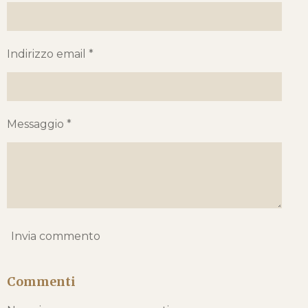
i
i
i
i
e
:
Indirizzo email *
0
s
t
e
Messaggio *
l
l
e
Invia commento
Commenti