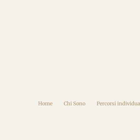
Vai
al
contenuto
principale
Home
Chi Sono
Percorsi individua