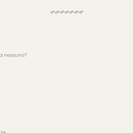
🌱🌱🌱🌱🌱🌱🌱
 a nessuno?
 te.