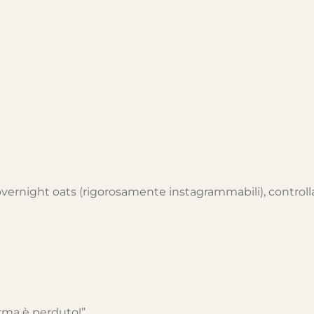
 overnight oats (rigorosamente instagrammabili), controll
ferma è perduto!”