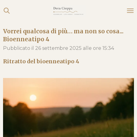
Vai
al
contenuto
Vorrei qualcosa di più… ma non so cosa...
principale
Bioenneatipo 4
Pubblicato il 26 settembre 2025 alle ore 15:34
Ritratto del bioenneatipo 4