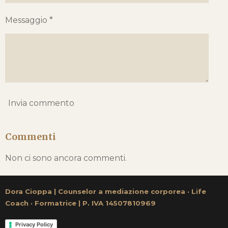
Messaggio *
Invia commento
Commenti
Non ci sono ancora commenti.
Dora Cioppa | Counselor a mediazione corporea
·
Life
Coach
·
Formatrice | P. IVA 14507810969
Privacy Policy