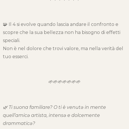
🧩 Il 4 si evolve quando lascia andare il confronto e
scopre che la sua bellezza non ha bisogno di effetti
speciali.
Non è nel dolore che trovi valore, ma nella verità del
tuo esserci.
🌱🌱🌱🌱🌱🌱🌱
🌿 Ti suona familiare? O ti è venutə in mente
quell’amicə artista, intensə e dolcemente
drammaticə?