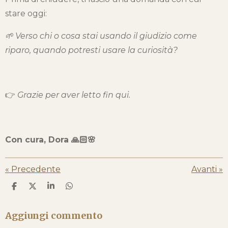
stare oggi:
🌱 Verso chi o cosa stai usando il giudizio come
riparo, quando potresti usare la curiosità?
👉
Grazie per aver letto fin qui.
Con cura, Dora 🙏🏻🌸
«
Precedente
Avanti
»
C
C
C
C
o
o
o
o
n
n
n
n
d
d
d
d
Aggiungi commento
i
i
i
i