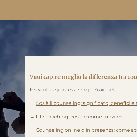
Vuoi capire meglio la differenza tra c
Ho scritto qualcosa che può aiutarti.
→
Cos'è il counseling: significato, benefici e a
→
Life coaching: cos'è e come funziona
→
Counseling online o in presenza: come sc