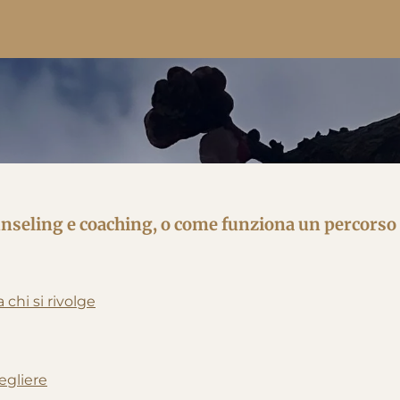
ounseling e coaching, o come funziona un percorso 
 chi si rivolge
egliere