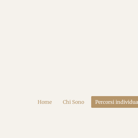
Vai
al
contenuto
principale
Home
Chi Sono
Percorsi individua